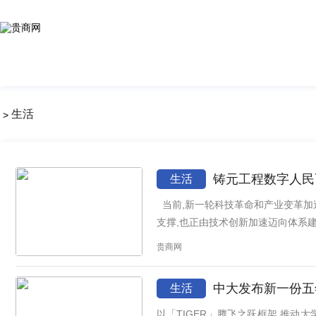
生活
>
铸元工程数字人民
生活
当前,新一轮科技革命和产业变革加速演进,数字经济正在成为重塑全球经济结构、金融体系和资源配置方式的重要力量。数字金融作为数字经济的重要基础
支撑,也正由技术创新加速迈向体系建
贵商网
中大发布新一份五年
生活
以「TIGER」腾飞之跃框架 推动大学迈向学术与全球影响力新高峰 香港 – Media OutR