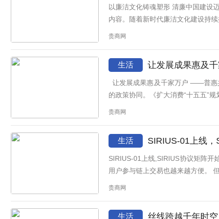
以廉洁文化铸魂塑形 清廉中国建设迈向纵深发展新阶段 清风扬正气,廉韵润人心。新时代背景下,廉
内容。随着新时代廉洁文化建设持续推
贵商网
让发展成果惠及千
生活
让发展成果惠及千家万户 ——普惠共富“民生创收”激活共同富裕新动能 “十五五”时期，扩大内需、促进就业、改善民生与推动共同富裕正在形成更加紧密
的政策协同。《扩大消费“十五五”规划
贵商网
SIRIUS-01上
生活
SIRIUS-01上线,SIRIUS协议矩阵开始加速形成 过去几年,DeFi的发展重点主要集中在交易、流动性和资产发行。AM
用
贵商网
丝线跨越千年时空
生活