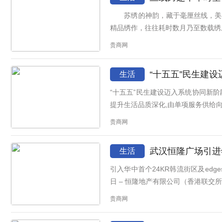
苏绣的神韵，藏于毫厘丝线，美在
精品绣作，往往耗时数月乃至数载绣成
贵商网
“十五五”民生建
生活
“十五五”民生建设迈入系统协同新阶段 润民工程构建综合服务新格局 2026年是
提升生活品质深化,由单项服务供给向系
贵商网
武汉恒隆广场引进
生活
引入华中首个24KR韩流街区及edgestreet百货 总面积约10,400
日 – 恒隆地产有限公司（香港联交所股份
贵商网