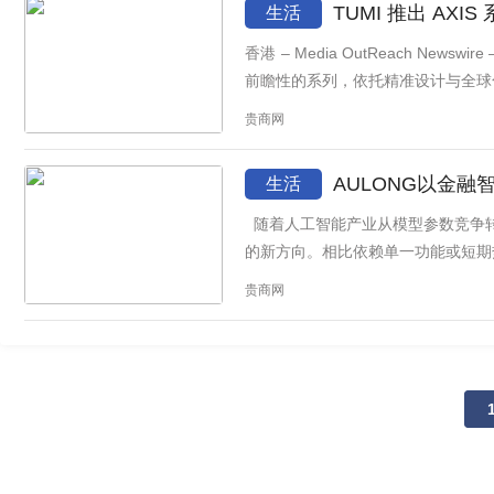
TUMI 推出 AX
生活
香港 – Media OutReach Ne
前瞻性的系列，依托精准设计与全球化
贵商网
AULONG以金融
生活
随着人工智能产业从模型参数竞争转向真实任务执行与商业应用竞争,能够在复杂场景中稳定运行、持续迭代并建立可信边界的智能体平台,正成为行业关注
的新方向。相比依赖单一功能或短期热点
贵商网