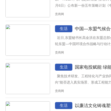
月6日）公布新一份五年策略计划《中大2
贵商网
中国—东盟气候合
生活
近日,东盟秘书长高金洪在东盟总部会见中国气候变化事务特使刘振民。双方围绕绿色金融、能源转型和以人为本的气候行动交换意见,并重申加快落实新一
轮东盟—中国环境合作战略与行动计划
贵商网
国家电投赋能 绿
生活
聚焦技术研发、工程转化与产业协同,推动清洁能源创新成果规模化应用 随着能源绿色低碳转型持续深入,科技创新的关注点正在由“有没有新技术”进一步转
向“能否进入真实场景、形成工程能力并
贵商网
以廉洁文化铸魂塑
生活